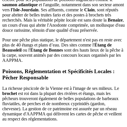
saumon atlantique
et l'anguille, notamment dans son secteur amont
vers
l'Isle-Jourdain
. Ses affluents, comme le
Clain
, sont réputés
pour abriter de belles truites fario et des postes à brochets très
recherchés. Mais la véritable pépite locale est sans doute la
Benaize
,
un cours d'eau qui abrite l'Anodonte comprimée, un mollusque d'eau
douce rarissime, témoin d'une qualité d'eau préservée.
Pour une pêche plus statique, le département n'est pas en reste avec
plus de 40 étangs et plans d’eau. Des sites comme l'
Étang de
Beausoleil
ou l'
Étang de Bonnes
sont des hauts lieux de la pêche à
la carpe, souvent animés par des concours locaux organisés par les
AAPPMA.
Poissons, Réglementation et Spécificités Locales :
Pêcher Responsable
La richesse piscicole de la Vienne est à l'image de ses milieux. Le
brochet
est roi dans la plupart des rivières et étangs, mais les
pêcheurs trouveront également de belles populations de barbeaux
fluviatiles, de perches et de nombreux cyprinidés (gardon,
chevesne). La gestion de ce patrimoine est assurée par un réseau
dynamique d'AAPPMA qui délivrent les cartes de pêche et veillent
au respect des réglementations.