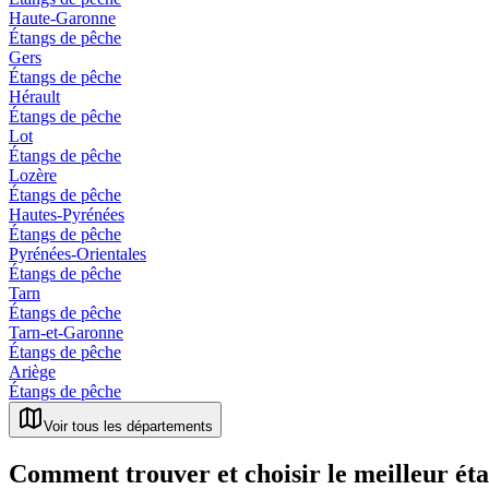
Haute-Garonne
Étangs de pêche
Gers
Étangs de pêche
Hérault
Étangs de pêche
Lot
Étangs de pêche
Lozère
Étangs de pêche
Hautes-Pyrénées
Étangs de pêche
Pyrénées-Orientales
Étangs de pêche
Tarn
Étangs de pêche
Tarn-et-Garonne
Étangs de pêche
Ariège
Étangs de pêche
Voir tous les départements
Comment trouver et choisir le meilleur ét