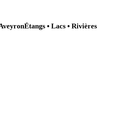
 Aveyron
Étangs • Lacs • Rivières