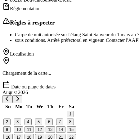
Réglementation
Règles à respecter
Carpe de nuit autorisée sur l'étang Saint Sauveur du 1 mars au 
sous conditions. Arrêté préfectoral en vigueur. Contacter l'AA
Localisation
Chargement de la carte...
Date ou plage de dates
August 2026
Su
Mo
Tu
We
Th
Fr
Sa
1
2
3
4
5
6
7
8
9
10
11
12
13
14
15
16
17
18
19
20
21
22