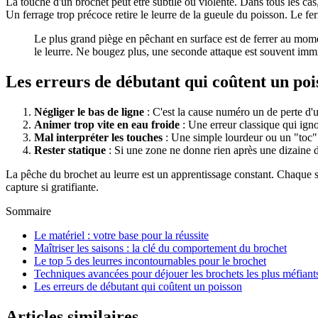
La touche d'un brochet peut être subtile ou violente. Dans tous les cas,
Un ferrage trop précoce retire le leurre de la gueule du poisson. Le fer
Le plus grand piège en pêchant en surface est de ferrer au mome
le leurre. Ne bougez plus, une seconde attaque est souvent imm
Les erreurs de débutant qui coûtent un poi
Négliger le bas de ligne
: C'est la cause numéro un de perte d'u
Animer trop vite en eau froide
: Une erreur classique qui igno
Mal interpréter les touches
: Une simple lourdeur ou un "toc" d
Rester statique
: Si une zone ne donne rien après une dizaine d
La pêche du brochet au leurre est un apprentissage constant. Chaque s
capture si gratifiante.
Sommaire
Le matériel : votre base pour la réussite
Maîtriser les saisons : la clé du comportement du brochet
Le top 5 des leurres incontournables pour le brochet
Techniques avancées pour déjouer les brochets les plus méfiant
Les erreurs de débutant qui coûtent un poisson
Articles similaires