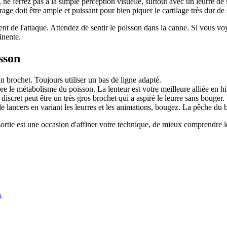
 ne ferrez pas à la simple perception visuelle, surtout avec un leurre de
rage doit être ample et puissant pour bien piquer le cartilage très dur de
nt de l'attaque. Attendez de sentir le poisson dans la canne. Si vous vo
inente.
sson
n brochet. Toujours utiliser un bas de ligne adapté.
re le métabolisme du poisson. La lenteur est votre meilleure alliée en hi
iscret peut être un très gros brochet qui a aspiré le leurre sans bouger.
e lancers en variant les leurres et les animations, bougez. La pêche du 
ortie est une occasion d'affiner votre technique, de mieux comprendre l
s