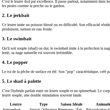
C'est le leurre 4x4 par excellence. Il passe partout, notamment dans les
les proies comme la perche ou le gardon.
2. Le jerkbait
Ce leurre imite un poisson blessé ou en difficulté. Son efficacité rési
produisent, surtout en eau froide.
3. Le swimbait
Qu'il soit souple (shad) ou dur, le swimbait imite à la perfection la na
lente, sa nage naturelle est souvent irrésistible.
4. Le popper
Le roi de la pêche de surface en été. Son "pop" caractéristique, créé p
5. Le shad à palette
C'est l'hybride parfait entre un leurre souple et un spinnerbait. Le cor
leurre souple, une double stimulation souvent fatale.
Leurre
Type
Saison Idéale
Animati
Spinnerbait
Signal / Vibration
Printemps / Été
Récupération li