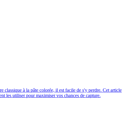
lassique à la pâte colorée, il est facile de s'y perdre. Cet article
mment les utiliser pour maximiser vos chances de capture.