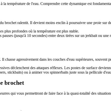
iée à la température de l'eau. Comprendre cette dynamique est fondament
 brochet ralentit. Il devient moins enclin à poursuivre une proie sur d
es plus profondes où la température est plus stable.
 pauses (jusqu'à 10 secondes) entre deux tirées sur un jerkbait ou une ré
. Il chasse agressivement dans les couches d'eau supérieures, souvent pr
ssives déclenchent des attaques réflexes. Les postes de surface devienne
pers, stickbaits) ou à animer vos spinnerbaits juste sous la pellicule d'ea
le brochet
urres qui vous permettront de faire face à la quasi-totalité des situation