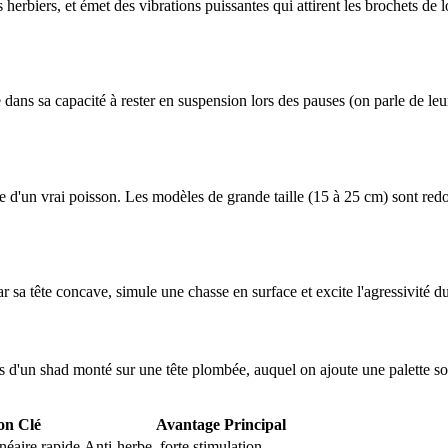
 herbiers, et émet des vibrations puissantes qui attirent les brochets de 
de dans sa capacité à rester en suspension lors des pauses (on parle de 
ge d'un vrai poisson. Les modèles de grande taille (15 à 25 cm) sont redo
ar sa tête concave, simule une chasse en surface et excite l'agressivité 
ps d'un shad monté sur une tête plombée, auquel on ajoute une palette sou
on Clé
Avantage Principal
néaire rapide
Anti-herbe, forte stimulation