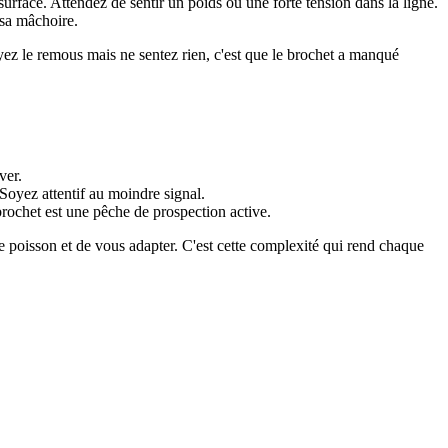
 surface. Attendez de sentir un poids ou une forte tension dans la ligne.
 sa mâchoire.
yez le remous mais ne sentez rien, c'est que le brochet a manqué
ver.
 Soyez attentif au moindre signal.
brochet est une pêche de prospection active.
e poisson et de vous adapter. C'est cette complexité qui rend chaque