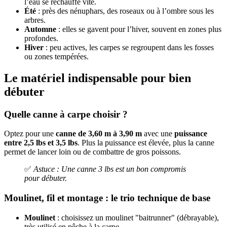
l’eau se réchauffe vite.
Été
: près des nénuphars, des roseaux ou à l’ombre sous les
arbres.
Automne
: elles se gavent pour l’hiver, souvent en zones plus
profondes.
Hiver
: peu actives, les carpes se regroupent dans les fosses
ou zones tempérées.
Le matériel indispensable pour bien
débuter
Quelle canne à carpe choisir ?
Optez pour une
canne de 3,60 m à 3,90 m
avec une
puissance
entre 2,5 lbs et 3,5 lbs
. Plus la puissance est élevée, plus la canne
permet de lancer loin ou de combattre de gros poissons.
✅
Astuce : Une canne 3 lbs est un bon compromis
pour débuter.
Moulinet, fil et montage : le trio technique de base
Moulinet
: choisissez un moulinet "baitrunner" (débrayable),
très utilisé en pêche à la carpe.